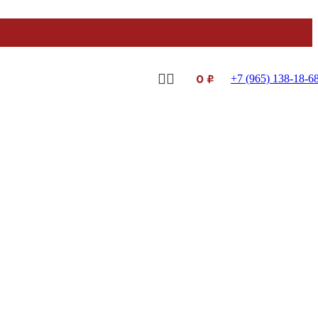
0
₽
+7 (965) 138-18-6