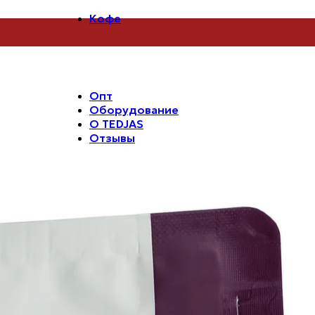
Кофе
Все лоты
Под эспрессо
Под фильтр
Дрип-пакеты
Аксессуары
Опт
Оборудование
О TEDJAS
Отзывы