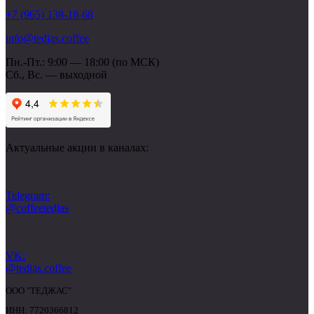
+7 (965) 138-18-68
info@tedjas.coffee
Пн.-Пт.: 9:00 — 18:00 (по МСК)
Сб., Вс. — выходной
Актуальные акции в каналах:
Telegram:
@coffeetedjas
VK:
@tedjas.coffee
ООО "ТЕДЖАС"
ИНН: 7720366812