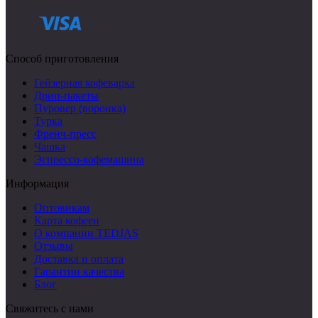
Способ приготовления
Гейзерная кофеварка
Дрип-пакеты
Пуровер (воронка)
Турка
Френч-пресс
Чашка
Эспрессо-кофемашина
Информация
Оптовикам
Карта кофеен
О компании TEDJAS
Отзывы
Доставка и оплата
Гарантии качества
Блог
Свяжитесь с нами