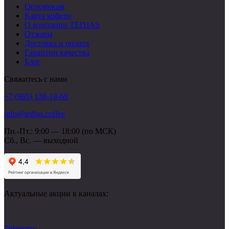
Оптовикам
Карта кофеен
О компании TEDJAS
Отзывы
Доставка и оплата
Гарантии качества
Блог
Свяжитесь с нами
+7 (965) 138-18-68
info@tedjas.coffee
Пн.-Пт.: 9:00 — 18:00 (по МСК)
Сб., Вс. — выходной
Актуальные акции в каналах:
Telegram: