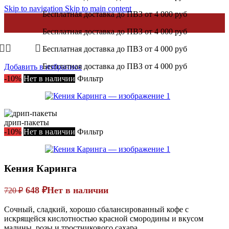
Skip to navigation
Skip to main content
Бесплатная доставка до ПВЗ от 4 000 руб
Бесплатная доставка до ПВЗ от 4 000 руб
Бесплатная доставка до ПВЗ от 4 000 руб
Главная
/
Кофе от TEDJAS
Бесплатная доставка до ПВЗ от 4 000 руб
Добавить в избранное
-10%
Нет в наличии
Фильтр
дрип-пакеты
-10%
Нет в наличии
Фильтр
Кения Каринга
Первоначальная
Текущая
648
₽
Нет в наличии
720
₽
цена
цена:
составляла
Сочный, сладкий, хорошо сбалансированный кофе с
648 ₽.
искрящейся кислотностью красной смородины и вкусом
720 ₽.
малины, розы и тростникового сахара