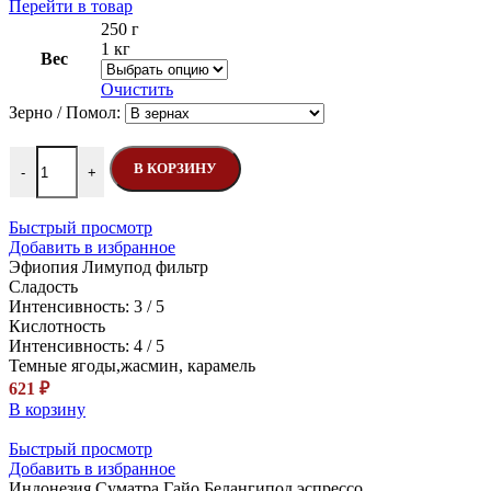
цен:
Этот
Перейти в товар
910 ₽
товар
250 г
–
имеет
1 кг
Вес
несколько
3382 ₽
вариаций.
Очистить
Опции
Зерно / Помол:
можно
выбрать
Количество товара Гватемала Декаф
на
В КОРЗИНУ
-
+
странице
товара.
Быстрый просмотр
Добавить в избранное
Эфиопия Лиму
под фильтр
Сладость
Интенсивность: 3 / 5
Кислотность
Интенсивность: 4 / 5
Темные ягоды,жасмин, карамель
621
₽
В корзину
Быстрый просмотр
Добавить в избранное
Индонезия Суматра Гайо Беланги
под эспрессо