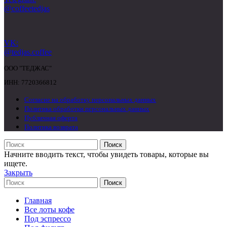
@coffeetedjas
VK:
@tedjas.coffee
ООО "ТЕДЖАС"
ИНН: 7720366812
Согласие на обработку персональных данных
Политика обработки персональных данных
Публичная оферта
Политика возврата
Поиск
Начните вводить текст, чтобы увидеть товары, которые вы
ищете.
Закрыть
Поиск
Главная
Все лоты кофе
Под эспрессо