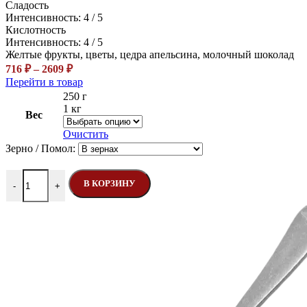
Сладость
Интенсивность: 4 / 5
Кислотность
Интенсивность: 4 / 5
Желтые фрукты, цветы, цедра апельсина, молочный шоколад
Диапазон
716
₽
–
2609
₽
цен:
Этот
Перейти в товар
716 ₽
товар
250 г
–
имеет
1 кг
Вес
несколько
2609 ₽
вариаций.
Очистить
Опции
Зерно / Помол:
можно
выбрать
Количество товара Эфиопия Сидамо
на
В КОРЗИНУ
-
+
странице
товара.