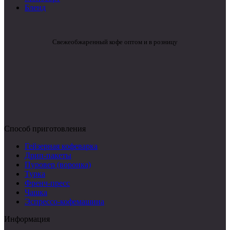
Бленд
Свежеобжаренный кофе оптом и в розницу
Способ приготовления
Гейзерная кофеварка
Дрип-пакеты
Пуровер (воронка)
Турка
Френч-пресс
Чашка
Эспрессо-кофемашина
Информация