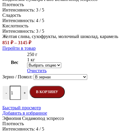
Плотность
Интенсивность: 3 / 5
Сладость
Интенсивность: 4 / 5
Кислотность
Интенсивность: 3 / 5
Желтая слива, сухофрукты, молочный шоколад, карамель
Диапазон
851
₽
–
3145
₽
цен:
Этот
Перейти в товар
851 ₽
товар
250 г
–
имеет
1 кг
Вес
несколько
3145 ₽
вариаций.
Очистить
Опции
Зерно / Помол:
можно
выбрать
Количество товара Индонезия Суматра Гайо Беланги
на
В КОРЗИНУ
-
+
странице
товара.
Быстрый просмотр
Добавить в избранное
Эфиопия Сидамо
под эспрессо
Плотность
Интенсивность: 4 / 5