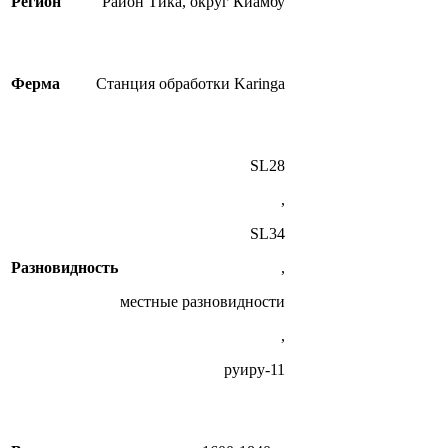
Регион
Район Тика, округ Киамбу
Ферма
Станция обработки Karinga
SL28
,
SL34
Разновидность
,
местные разновидности
,
руиру-11