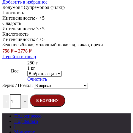
Добавить в избранное
Колумбия Супремо
под фильтр
Плотность
Интенсивность: 4 / 5
Сладость
Интенсивность: 3 / 5
Кислотность
Интенсивность: 4 / 5
Зеленое яблоко, молочный шоколад, какао, орехи
Диапазон
758
₽
–
2778
₽
цен:
Этот
Перейти в товар
758 ₽
товар
250 г
–
имеет
1 кг
Вес
несколько
2778 ₽
вариаций.
Очистить
Опции
Зерно / Помол:
можно
выбрать
Количество товара Колумбия Супремо
на
В КОРЗИНУ
-
+
странице
товара.
Под эспрессо
Под фильтр
|
Моносорт