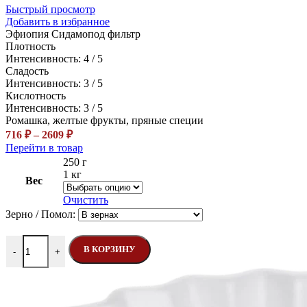
Быстрый просмотр
Добавить в избранное
Эфиопия Сидамо
под фильтр
Плотность
Интенсивность: 4 / 5
Сладость
Интенсивность: 3 / 5
Кислотность
Интенсивность: 3 / 5
Ромашка, желтые фрукты, пряные специи
Диапазон
716
₽
–
2609
₽
цен:
Этот
Перейти в товар
716 ₽
товар
250 г
–
имеет
1 кг
Вес
несколько
2609 ₽
вариаций.
Очистить
Опции
Зерно / Помол:
можно
выбрать
Количество товара Эфиопия Сидамо
на
В КОРЗИНУ
-
+
странице
товара.