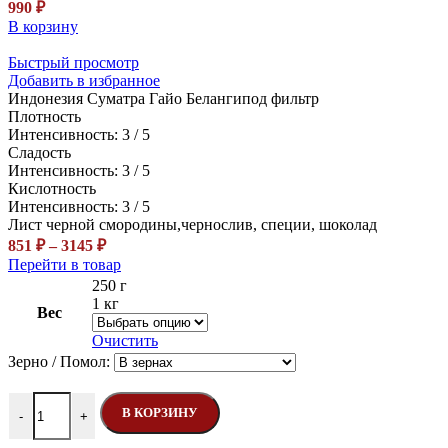
990
₽
В корзину
Быстрый просмотр
Добавить в избранное
Индонезия Суматра Гайо Беланги
под фильтр
Плотность
Интенсивность: 3 / 5
Сладость
Интенсивность: 3 / 5
Кислотность
Интенсивность: 3 / 5
Лист черной смородины,чернослив, специи, шоколад
Диапазон
851
₽
–
3145
₽
цен:
Этот
Перейти в товар
851 ₽
товар
250 г
–
имеет
1 кг
Вес
несколько
3145 ₽
вариаций.
Очистить
Опции
Зерно / Помол:
можно
выбрать
Количество товара Индонезия Суматра Гайо Беланги
на
В КОРЗИНУ
-
+
странице
товара.