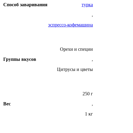
Способ заваривания
турка
,
эспрессо-кофемашина
Орехи и специи
Группы вкусов
,
Цитрусы и цветы
250 г
Вес
,
1 кг