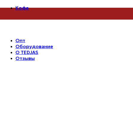
Кофе
Все лоты
Под эспрессо
Под фильтр
Дрип-пакеты
Аксессуары
Опт
Оборудование
О TEDJAS
Отзывы