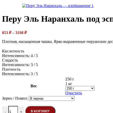
Перу Эль Наранхаль
под эс
Диапазон
853
₽
–
3198
₽
цен:
Плотная, насыщенная чашка. Ярко выраженные перуанские де
853 ₽
–
Кислотность
3198 ₽
Интенсивность: 4 / 5
Сладость
Интенсивность: 3 / 5
Плотность
Интенсивность: 3 / 5
250 г
1 кг
Вес
Очистить
Зерно / Помол:
Количество товара Перу Эль Наранхаль
В КОРЗИНУ
-
+