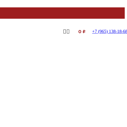
0
₽
+7 (965) 138-18-6